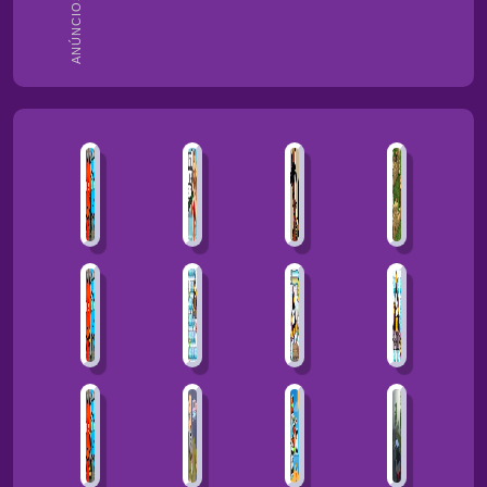
ANÚNCIOS