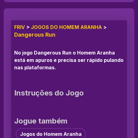
FRIV
>
JOGOS DO HOMEM ARANHA
>
Dangerous Run
No jogo Dangerous Run o Homem Aranha
está em apuros e precisa ser rápido pulando
nas plataformas.
Instruções do Jogo
Jogue também
Jogos do Homem Aranha