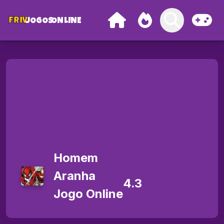
FRIV
JOGOS
ONLINE
Homem
Aranha
4.3
Jogo Online