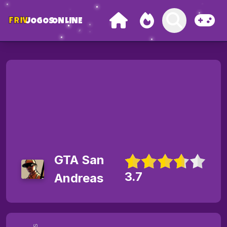
FRIV
JOGOS
ONLINE
GTA San
3.7
Andreas