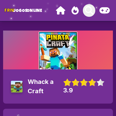
FRIV
JOGOS
ONLINE
Whack a
3.9
Craft