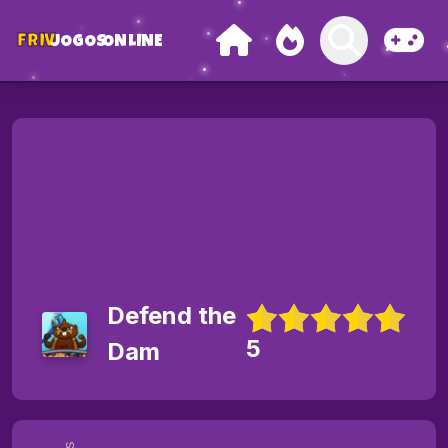
FRIV
JOGOS
ONLINE
Defend the
5
Dam