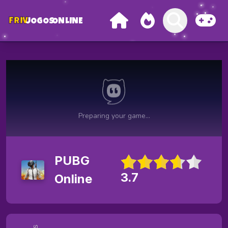
FRIV
JOGOS
ONLINE
PUBG
3.7
Online