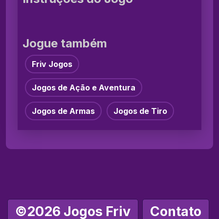
Jogue também
Friv Jogos
Jogos de Ação e Aventura
Jogos de Armas
Jogos de Tiro
©2026 Jogos Friv
Contato