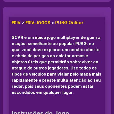
PUBG Online
FRIV
>
FRIV JOGOS
>
SCAR é um épico jogo multiplayer de guerra
e ação, semelhante ao popular PUBG, no
qual você deve explorar um cenário aberto
e cheio de perigos ao coletar armas e
objetos úteis que permitirão sobreviver ao
ataque de outros jogadores. Use todos os
tipos de veículos para viajar pelo mapa mais
rapidamente e preste muita atenção ao seu
redor, pois seus oponentes podem estar
escondidos em qualquer lugar.
Instruções do Jogo