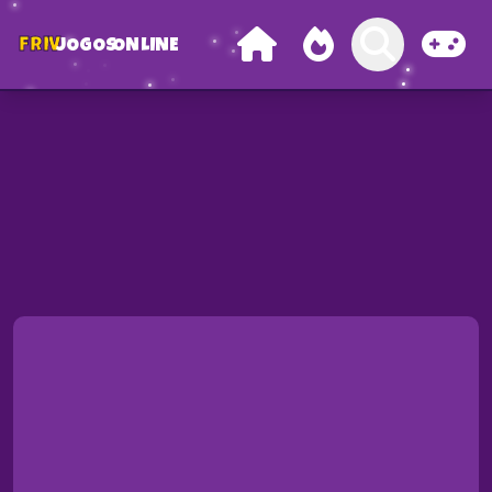
FRIV
JOGOS
ONLINE