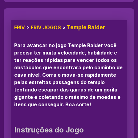
Temple Raider
FRIV
>
FRIV JOGOS
>
Para avançar no jogo Temple Raider você
precisa ter muita velocidade, habilidade e
ter reações rápidas para vencer todos os
obstáculos que encontrará pelo caminho de
cava nível. Corra e mova-se rapidamente
pelas estreitas passagens do templo
tentando escapar das garras de um gorila
gigante e coletando o máximo de moedas e
itens que conseguir. Boa sorte!
Instruções do Jogo