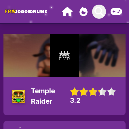
FRIV
JOGOS
ONLINE
Temple
3.2
Raider