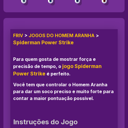
FRIV
>
JOGOS DO HOMEM ARANHA
>
Spiderman Power Strike
Para quem gosta de mostrar força e
jogo Spiderman
precisão de tempo, o
Power Strike
é perfeito.
Você tem que controlar o Homem Aranha
para dar um soco preciso e muito forte para
contar a maior pontuação possível.
Instruções do Jogo