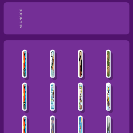
ANÚNCIOS