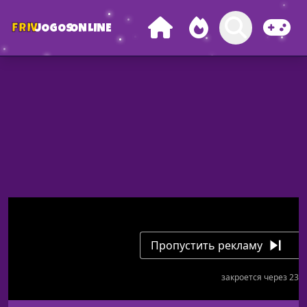
FRIV
JOGOS
ONLINE