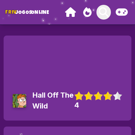
FRIV
JOGOS
ONLINE
Hall Off The
4
Wild