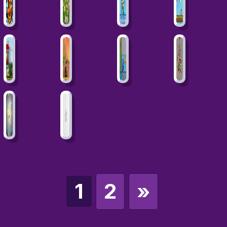
1
2
»