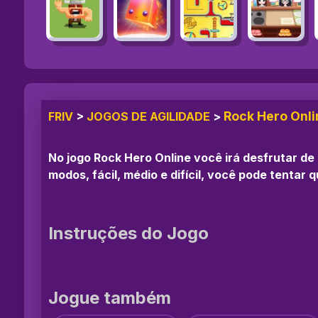
Rock Hero Onli
FRIV
>
JOGOS DE AGILIDADE
>
No jogo Rock Hero Online você irá desfrutar de 
modos, fácil, médio e difícil, você pode tentar 
Instruções do Jogo
Jogue também