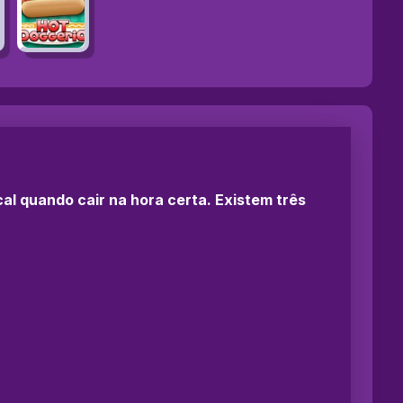
cal quando cair na hora certa. Existem três