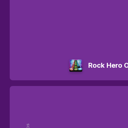
Rock Hero O