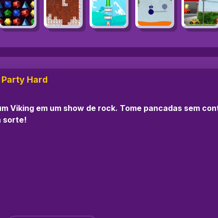
e Party Hard
um Viking em um show de rock. Tome pancadas sem contr
 sorte!