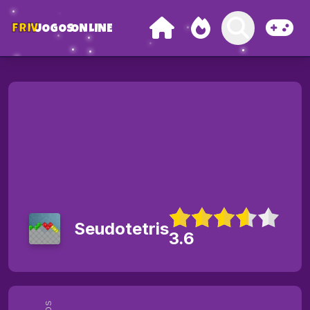
FRIV
JOGOS
ONLINE
Seudotetris
3.6