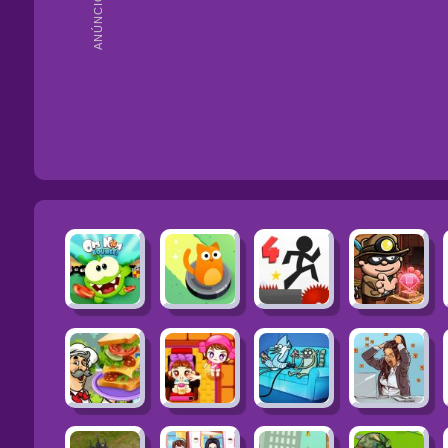
ANÚNCIOS