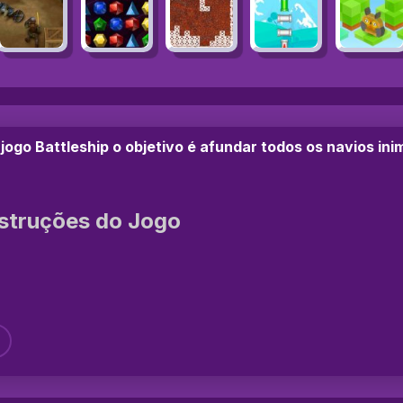
jogo Battleship o objetivo é afundar todos os navios in
nstruções do Jogo