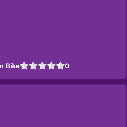
n Bike
0