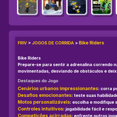
Bike Riders
FRIV
>
JOGOS DE CORRIDA
>
Bike Riders
Prepare-se para sentir a adrenalina correndo 
movimentadas, desviando de obstáculos e deixa
Destaques do Jogo
Cenários urbanos impressionantes
: corra p
Desafios emocionantes
: teste suas habilida
Motos personalizáveis
: escolha e modifique
Controles intuitivos
: jogabilidade fácil e res
Competições acirradas
: enfrente outros jog