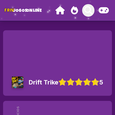
FRIV
JOGOS
ONLINE
Drift Trike
5
ANÚNCIOS