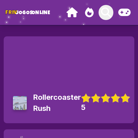
FRIV
JOGOS
ONLINE
Rollercoaster
5
Rush