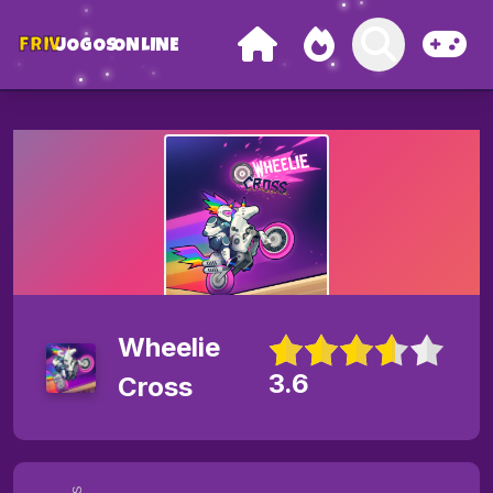
FRIV
JOGOS
ONLINE
Wheelie
3.6
Cross