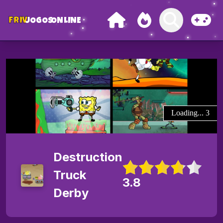
FRIV
JOGOS
ONLINE
Destruction
Truck
3.8
Derby