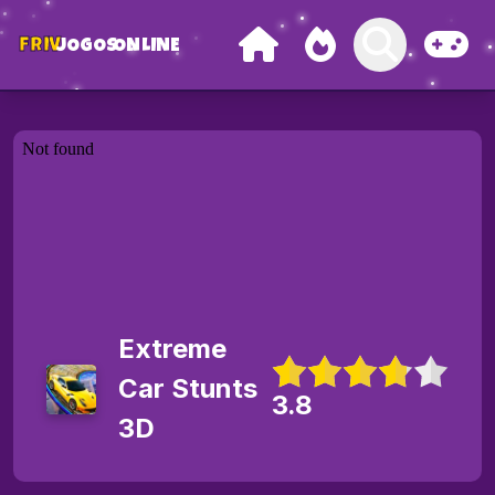
FRIV
JOGOS
ONLINE
Extreme
Car Stunts
3.8
3D