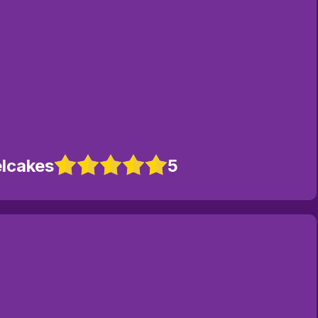
lcakes
5