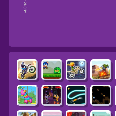
ANÚNCIOS