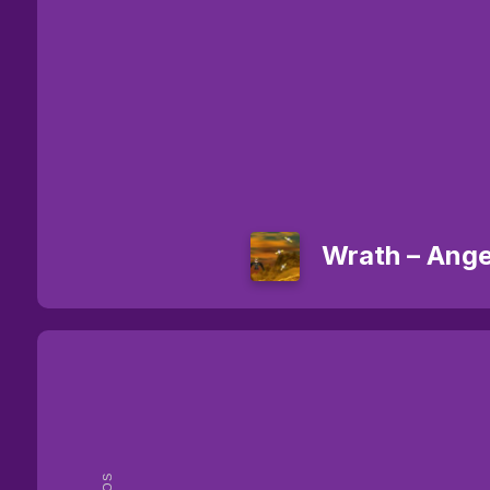
Wrath – Ange