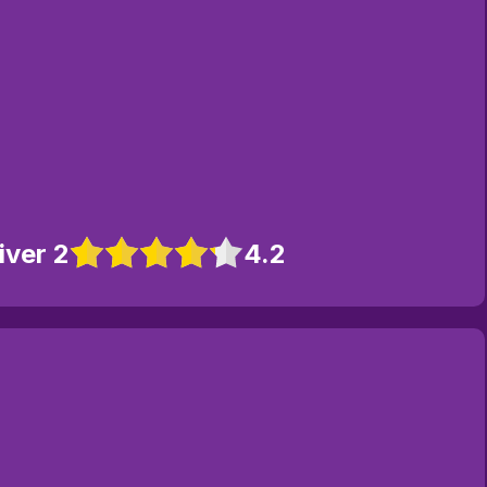
iver 2
4.2