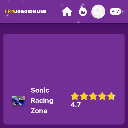
FRIV
JOGOS
ONLINE
Sonic
Racing
4.7
Zone