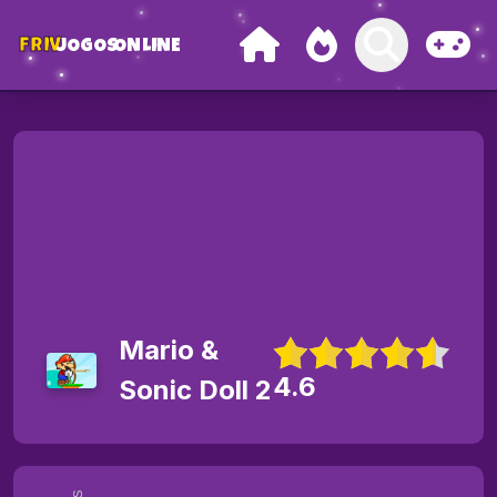
FRIV
JOGOS
ONLINE
Mario &
4.6
Sonic Doll 2