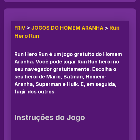
Run
FRIV
>
JOGOS DO HOMEM ARANHA
>
Hero Run
Run Hero Run
é um jogo gratuito do Homem
Aranha. Você pode jogar Run Run herói no
seu navegador gratuitamente. Escolha o
seu herói de Mario, Batman, Homem-
Aranha, Superman e Hulk. E, em seguida,
fugir dos outros.
Instruções do Jogo