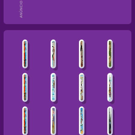
ANÚNCIOS