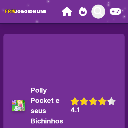
FRIV
JOGOS
ONLINE
Polly
Pocket e
4.1
seus
Bichinhos