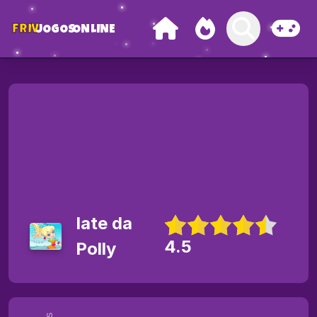
FRIV
JOGOS
ONLINE
Iate da
4.5
Polly