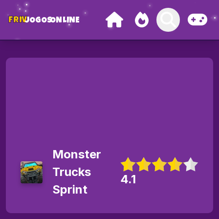
FRIV
JOGOS
ONLINE
Monster
Trucks
4.1
Sprint