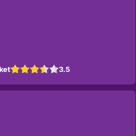
ket
3.5