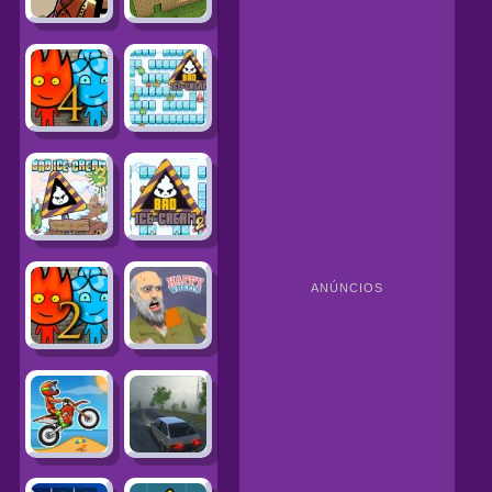
ANÚNCIOS