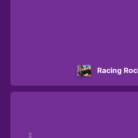
Racing Roc