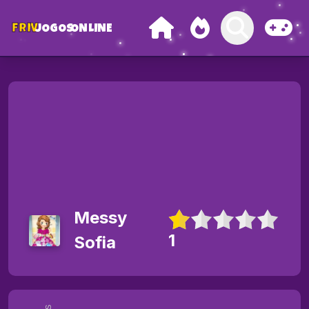
FRIV
JOGOS
ONLINE
Messy
1
Sofia