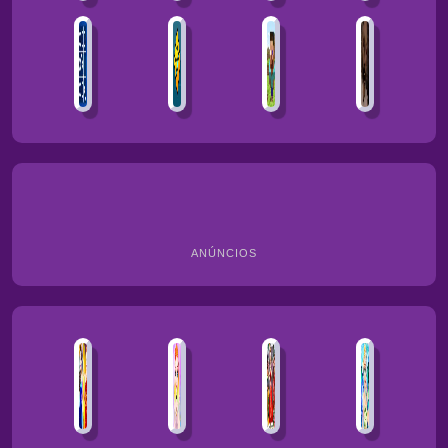
ANÚNCIOS