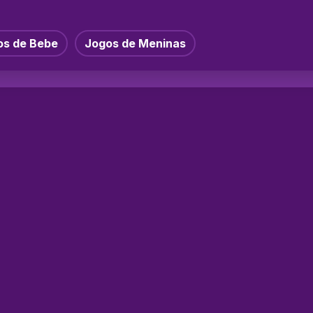
os de Bebe
Jogos de Meninas
os Friv
Contato
Politica de 