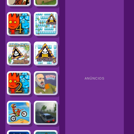
ANÚNCIOS