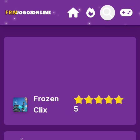
FRIV
JOGOS
ONLINE
Frozen
5
Clix