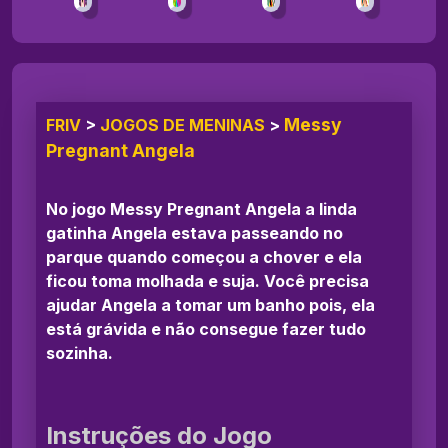
Messy
FRIV
>
JOGOS DE MENINAS
>
Pregnant Angela
No jogo Messy Pregnant Angela a linda
gatinha Angela estava passeando no
parque quando começou a chover e ela
ficou toma molhada e suja. Você precisa
ajudar Angela a tomar um banho pois, ela
está grávida e não consegue fazer tudo
sozinha.
Instruções do Jogo