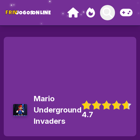
FRIV
JOGOS
ONLINE
Mario
Underground
4.7
Invaders