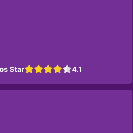
os Star
4.1