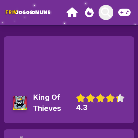
FRIV
JOGOS
ONLINE
King Of
4.3
Thieves