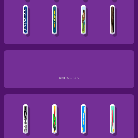
ANÚNCIOS