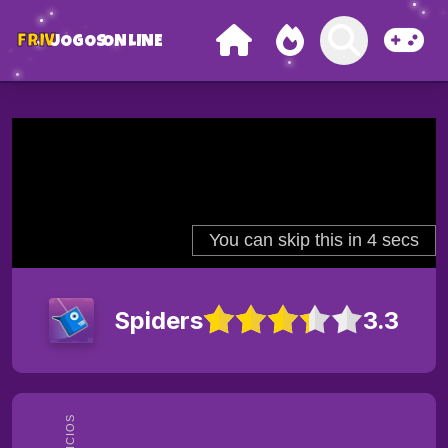
FRIV
JOGOS
ONLINE
Spiders
3.3
ANÚNCIOS