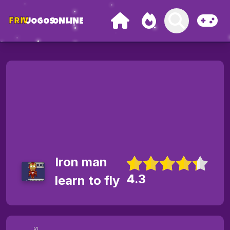
FRIV
JOGOS
ONLINE
Iron man
4.3
learn to fly