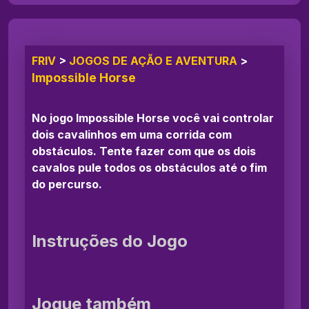
FRIV
>
JOGOS DE AÇÃO E AVENTURA
>
Impossible Horse
No jogo Impossible Horse você vai controlar
dois cavalinhos em uma corrida com
obstáculos. Tente fazer com que os dois
cavalos pule todos os obstáculos até o fim
do percurso.
Instruções do Jogo
Jogue também