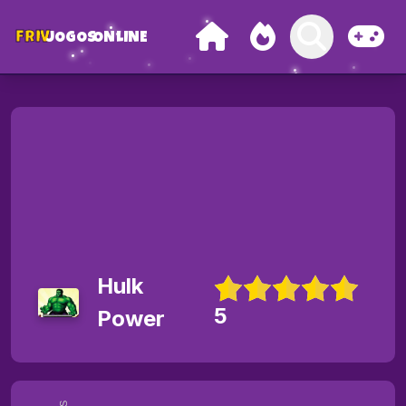
FRIV
JOGOS
ONLINE
Hulk
5
Power