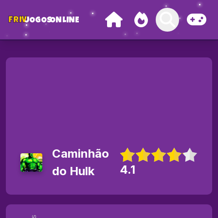
FRIV
JOGOS
ONLINE
Caminhão
4.1
do Hulk