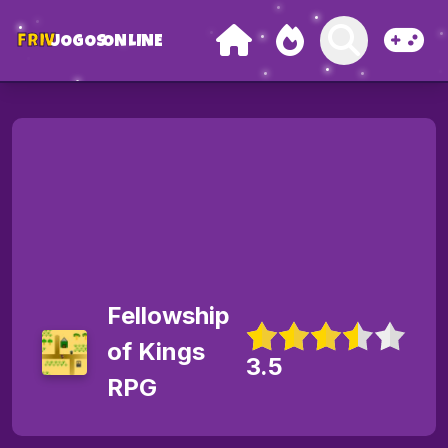
FRIV
JOGOS
ONLINE
Fellowship
of Kings
3.5
RPG