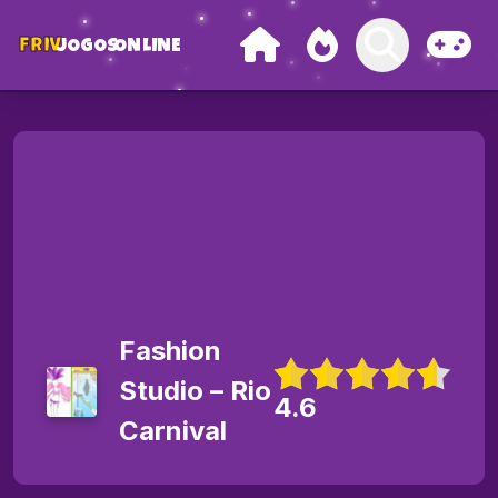
FRIV
JOGOS
ONLINE
Fashion
Studio – Rio
4.6
Carnival