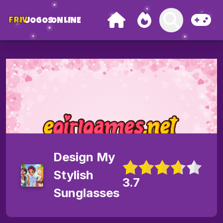
FRIV
JOGOS
ONLINE
Design My
Stylish
3.7
Sunglasses