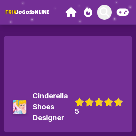
FRIV
JOGOS
ONLINE
Cinderella
Shoes
5
Designer