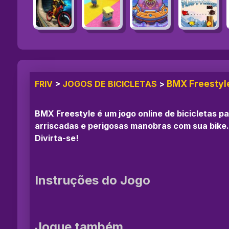
BMX Freestyl
FRIV
>
JOGOS DE BICICLETAS
>
BMX Freestyle é um jogo online de bicicletas pa
arriscadas e perigosas manobras com sua bike.
Divirta-se!
Instruções do Jogo
Jogue também